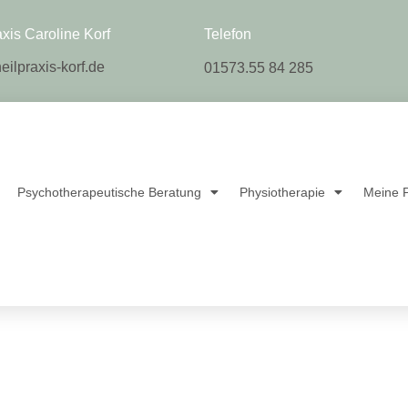
axis Caroline Korf
Telefon
eilpraxis-korf.de
01573.55 84 285
Psychotherapeutische Beratung
Physiotherapie
Meine P